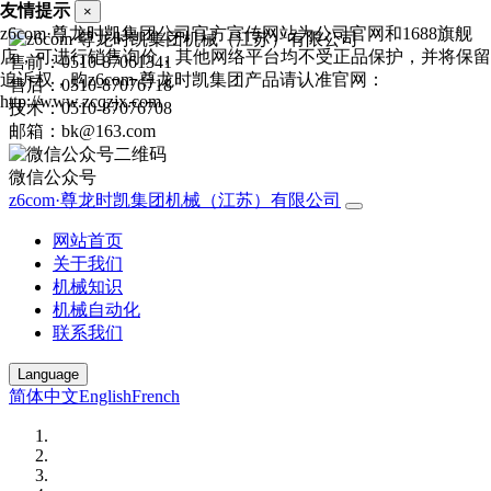
友情提示
×
z6com·尊龙时凯集团公司官方宣传网站为公司官网和1688旗舰
店，可进行销售询价，其他网络平台均不受正品保护，并将保留
售前：0510-87061341
追诉权，购z6com·尊龙时凯集团产品请认准官网：
售后：0510-87076718
http://www.zcqzjx.com
技术：0510-87076708
邮箱：bk@163.com
微信公众号
z6com·尊龙时凯集团机械（江苏）有限公司
网站首页
关于我们
机械知识
机械自动化
联系我们
Language
简体中文
English
French