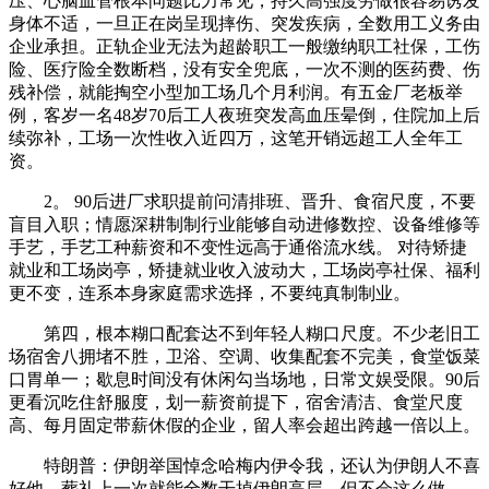
压、心脑血管根本问题比力常见，持久高强度劳做很容易诱发
身体不适，一旦正在岗呈现摔伤、突发疾病，全数用工义务由
企业承担。正轨企业无法为超龄职工一般缴纳职工社保，工伤
险、医疗险全数断档，没有安全兜底，一次不测的医药费、伤
残补偿，就能掏空小型加工场几个月利润。有五金厂老板举
例，客岁一名48岁70后工人夜班突发高血压晕倒，住院加上后
续弥补，工场一次性收入近四万，这笔开销远超工人全年工
资。
2。 90后进厂求职提前问清排班、晋升、食宿尺度，不要
盲目入职；情愿深耕制制行业能够自动进修数控、设备维修等
手艺，手艺工种薪资和不变性远高于通俗流水线。 对待矫捷
就业和工场岗亭，矫捷就业收入波动大，工场岗亭社保、福利
更不变，连系本身家庭需求选择，不要纯真制制业。
第四，根本糊口配套达不到年轻人糊口尺度。不少老旧工
场宿舍八拥堵不胜，卫浴、空调、收集配套不完美，食堂饭菜
口胃单一；歇息时间没有休闲勾当场地，日常文娱受限。90后
更看沉吃住舒服度，划一薪资前提下，宿舍清洁、食堂尺度
高、每月固定带薪休假的企业，留人率会超出跨越一倍以上。
特朗普：伊朗举国悼念哈梅内伊令我，还认为伊朗人不喜
好他，葬礼上一次就能全数干掉伊朗高层，但不会这么做。