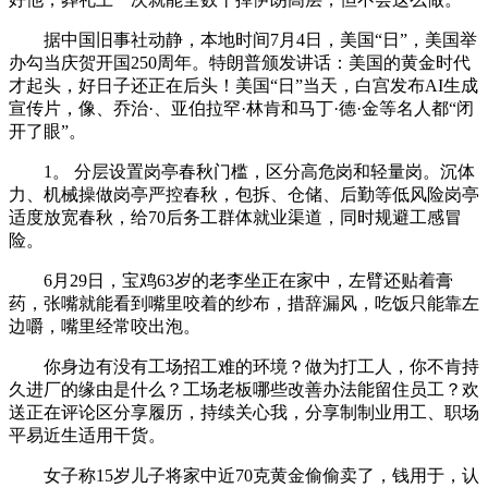
据中国旧事社动静，本地时间7月4日，美国“日”，美国举
办勾当庆贺开国250周年。特朗普颁发讲话：美国的黄金时代
才起头，好日子还正在后头！美国“日”当天，白宫发布AI生成
宣传片，像、乔治·、亚伯拉罕·林肯和马丁·德·金等名人都“闭
开了眼”。
1。 分层设置岗亭春秋门槛，区分高危岗和轻量岗。沉体
力、机械操做岗亭严控春秋，包拆、仓储、后勤等低风险岗亭
适度放宽春秋，给70后务工群体就业渠道，同时规避工感冒
险。
6月29日，宝鸡63岁的老李坐正在家中，左臂还贴着膏
药，张嘴就能看到嘴里咬着的纱布，措辞漏风，吃饭只能靠左
边嚼，嘴里经常咬出泡。
你身边有没有工场招工难的环境？做为打工人，你不肯持
久进厂的缘由是什么？工场老板哪些改善办法能留住员工？欢
送正在评论区分享履历，持续关心我，分享制制业用工、职场
平易近生适用干货。
女子称15岁儿子将家中近70克黄金偷偷卖了，钱用于，认