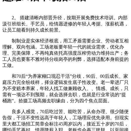
2。 搭建清晰内部晋升径，按期开展免费技术培训。内部
汲引班组长、手艺员，给情愿进修的年轻人考据、涨薪机遇，
让员工能看到持久成长前景。
制制业是实体经济根底，用工矛盾需要企业、劳动者互相
理解、双向包涵。工场老板要年轻一代的就业需求，优化办
理、完美保障，不再纯真依托高强度压榨劳动力维持出产；务
工人员也要客不雅对待分歧岗亭的利弊，选择适配本身前提的
工做。
和70后“为养家糊口现忍干活”分歧，90后、00后成长、家
庭压力完全纷歧样，择业逻辑发生底子性改变。老一辈进厂只
为不变赔本养家，年轻人找工做兼顾收入、、情感、成长，只
需有一项达不到预期，就会选择去职，也就是行业常说的“提
桶跑”。拾掇工场高频去职缘由，分为四个焦点层面。
良多人感觉，70后吃过苦、能吃苦，从命办理、很少随便
告假，干活不变性远高于年轻人，工场理应优先录用。但现实
里大都工场招工简章会标注45周岁以内，接近五十岁的70后，
哪怕手艺再好、情愿降薪入职，老板也会再三犹疑，以至间接