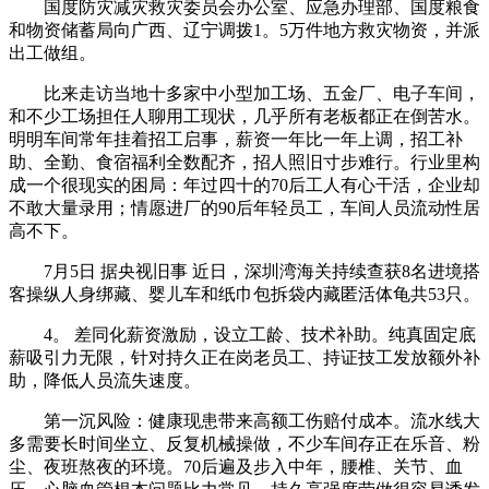
国度防灾减灾救灾委员会办公室、应急办理部、国度粮食
和物资储蓄局向广西、辽宁调拨1。5万件地方救灾物资，并派
出工做组。
比来走访当地十多家中小型加工场、五金厂、电子车间，
和不少工场担任人聊用工现状，几乎所有老板都正在倒苦水。
明明车间常年挂着招工启事，薪资一年比一年上调，招工补
助、全勤、食宿福利全数配齐，招人照旧寸步难行。行业里构
成一个很现实的困局：年过四十的70后工人有心干活，企业却
不敢大量录用；情愿进厂的90后年轻员工，车间人员流动性居
高不下。
7月5日 据央视旧事 近日，深圳湾海关持续查获8名进境搭
客操纵人身绑藏、婴儿车和纸巾包拆袋内藏匿活体龟共53只。
4。 差同化薪资激励，设立工龄、技术补助。纯真固定底
薪吸引力无限，针对持久正在岗老员工、持证技工发放额外补
助，降低人员流失速度。
第一沉风险：健康现患带来高额工伤赔付成本。流水线大
多需要长时间坐立、反复机械操做，不少车间存正在乐音、粉
尘、夜班熬夜的环境。70后遍及步入中年，腰椎、关节、血