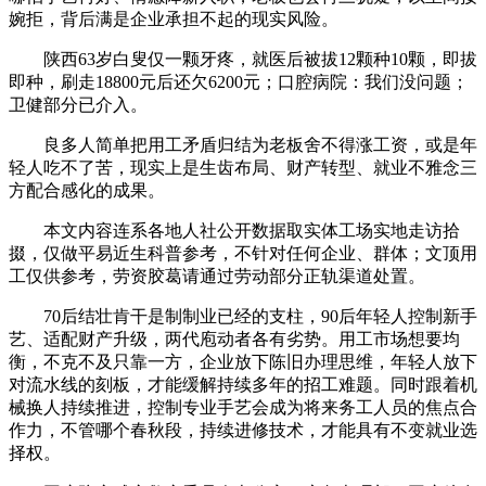
婉拒，背后满是企业承担不起的现实风险。
陕西63岁白叟仅一颗牙疼，就医后被拔12颗种10颗，即拔
即种，刷走18800元后还欠6200元；口腔病院：我们没问题；
卫健部分已介入。
良多人简单把用工矛盾归结为老板舍不得涨工资，或是年
轻人吃不了苦，现实上是生齿布局、财产转型、就业不雅念三
方配合感化的成果。
本文内容连系各地人社公开数据取实体工场实地走访拾
掇，仅做平易近生科普参考，不针对任何企业、群体；文顶用
工仅供参考，劳资胶葛请通过劳动部分正轨渠道处置。
70后结壮肯干是制制业已经的支柱，90后年轻人控制新手
艺、适配财产升级，两代庖动者各有劣势。用工市场想要均
衡，不克不及只靠一方，企业放下陈旧办理思维，年轻人放下
对流水线的刻板，才能缓解持续多年的招工难题。同时跟着机
械换人持续推进，控制专业手艺会成为将来务工人员的焦点合
作力，不管哪个春秋段，持续进修技术，才能具有不变就业选
择权。