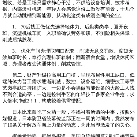
增收。若是工场只需求静心干活，不供给设备培训、技术考
据、内部汲引机遇，年轻人会感觉这份工做没有前景，干几个
月就自动跳槽到新能源、从动化这类有成漫空间的企业。
1。 70后找工做优先选择轻体力、后勤类岗亭，避开夜
班、沉型机械车间，入职前确认劳务和谈、不测险相关保障，
削减后续胶葛。
3。 优化车间办理取糊口配套，削减无意义罚款。缩短无
效加班时长，奉行合理排班轨制；翻新宿舍食堂，增设休闲区
域，办理者改变沟通体例，削减管控。
第二，财产升级拉高用工门槛，呈现布局性用工缺口。低
端纯体力普工需求逐渐削减，数控、设备运维、细密技工等手
艺岗亭缺口持续扩大。一边是不会操做智能设备的大龄工人找
不到合适岗亭，一边是控制手艺的年轻技工多家企业争抢，求
人倍率冲破2！1，构成较着供需错配。
日本比来跟吃了火药一般，不竭衬着所谓的中事，按照外
媒报道，日本防卫省统幕僚监部正在一周的时间内，竟然发布
了10条关于解放军海上力量的动态，为此当即激发了的关心。
据参考动静，据半岛报道，美国总统特朗普7月4日接管采