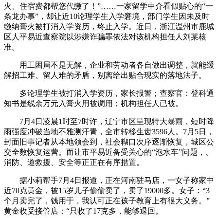
火、住宿费都帮您代缴了！”……一家留学中介看似贴心的“一
条龙办事”，却让近10论理学生入学窘境，部门学生因未及时
缴纳膏火被打消入学资历，终止入学。近日，浙江温州市鹿城
区人平易近查察院以涉嫌诈骗罪依法对该机构担任人刘某核
准。
用工困局不是无解，企业和劳动者各自做出调整，就能缓
解招工难、留人难的矛盾，别离给出贴合现实的落地法子。
多论理学生被打消入学资历，家长报警；查察官：登科通
知书是线余万元入膏火用被调用；机构担任人已被。
7月4日凌晨1时至7时许，辽宁市区呈现特大暴雨，短时降
雨强度冲破当地不雅测汗青，全市转移生齿3596人。7月5日，
封面旧事记者从本地领会到，社会糊口次序逐渐恢复，城区公
交全数恢复运营。而让市平易近备受关心的“泡水车”问题，、
消防、道救援、安全等正正在有序措置。
据小莉帮手7月4日报道，正在河南驻马店，一女子称家中
近70克黄金，被15岁儿子偷偷卖了，卖了19000多。女子：“3
个月卖完了，钱用于，我认可正在孩子教育上有很大义务。”
黄金收受接管店：“只收了17克多，能够退回。