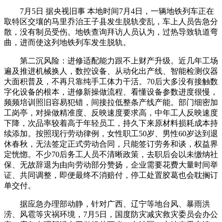
7月5日 据央视旧事 本地时间7月4日，一辆地铁列车正在
取特区交壤的马里乔治王子县发生脱轨变乱，车上人员告急分
散，没有制员受伤。地铁查询拜访人员认为，过热导致轨道弯
曲，进而使这列地铁列车发生脱轨。
第二沉风险：进修适配能力跟不上财产升级。近几年工场
遍及推进机械换人，数控设备、从动化出产线、智能检测仪器
大面积普及，不再只靠纯手工体力干活。70后大多没有接触数
字化设备的根本，进修新操做流程、看懂设备参数进度很慢，
频频培训照旧容易犯错，间接拉低整条产线产能。部门细密加
工岗亭，对操做精准度、反映速度要求高，中年工人反映速度
下降，次品率较着高于年轻员工，持久下来原材料损耗成本持
续添加。按照现行劳动律例，女性职工50岁、男性60岁达到退
休春秋，无法签定正式劳动合同，只能签订劳务和谈，权益界
定恍惚。不少70后务工人员不清晰政策，去职后会以未缴纳社
保、无故辞退为由向劳动部分赞扬，企业需要花费大量时间举
证、共同调整，即便最终不消赔付，停工处置胶葛也会耽搁订
单交付。
据应急办理部动静，针对广西、辽宁等地台风、暴雨洪
涝、风雹等灾祸环境，7月5日，国度防灾减灾救灾委员会办公