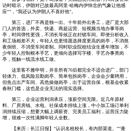
访时暗示，伊朗对已故最高阿里·哈梅内伊悼念的气象让他感
应“”，“我还认为伊朗人不喜好他”。
第三，进厂不再是独一出。十年前外出务工，进厂是大部
门人的首选，外卖、快递、商超运营、短视频当地办事等岗
亭，时间弹性更强，不消长等候正在封锁车间。即便分析收入
和工场相差不大，年轻人也更情愿选择度更高的岗亭，不消熬
夜倒班、不消受车间牵制。同时职业院校结业生逐年增加，不
少年轻人控制根本手艺，更倾向选择写字楼、手艺办事类岗
亭，抵触一线流水线工做。
这里客不雅申明，并非所有70后都完全不适合进厂，部门
轻体力、低风险后勤岗亭、简单包拆岗亭，企业会少量聘用，
但焦点出产车间、高危操做岗亭，出于运营自保，根基会收紧
春秋门槛，这也是企业无法的现实选择。
第三，企业运营利润承压，涨薪空间无限。近几年原材
料、厂房房钱、水电、社保成本持续上涨，中小加工场订单利
润持续压缩，想要大幅上调薪资、完美员工福利，运营压力陡
增，很难一次性满脚年轻人全数。
【来历：长江日报】“认识名校校长，有内部渠道。”“膏