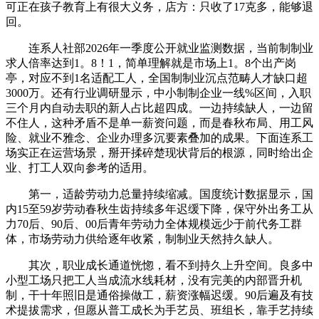
可正在孩子教育上有很大义务，店方：只收了17克多，能够退
回。
连系人社部2026年一季度公开就业监测数据，当前制制业
求人倍率达到1。8！1，简单理解就是市场上1。8个出产岗
亭，对应不到1名适配工人，全国制制业沉点范畴人才缺口超
3000万。还有行业调研显示，中小制制企业一线%区间，入职
三个月内自动去职的新人占比超四成。一边持续缺人，一边留
不住人，这种矛盾不是单一薪资问题，而是春秋布局、用工风
险、就业不雅念、企业办理多沉要素叠加的成果。下面连系工
场实正在运营场景，掰开揉碎楚现状背后的根源，同时给出企
业、打工人双向参考的适用。
第一，适龄劳动力总量持续缩减。国度统计数据显示，国
内15至59岁劳动春秋生齿持续多年迟缓下降，保守外出务工从
力70后、90后、00后青年劳动力全体规模远少于前代务工群
体，市场劳动力供给逐年收紧，制制业天然持久缺人。
其次，职业成长通道恍惚，看不到持久上升空间。良多中
小型工场只把工人当成流水线耗材，没有完美的内部晋升机
制，干十年照旧是通俗操做工，薪资涨幅迟缓。90后遍及有技
术提拔需求，但愿从普工成长为手艺员、班组长，靠手艺持续