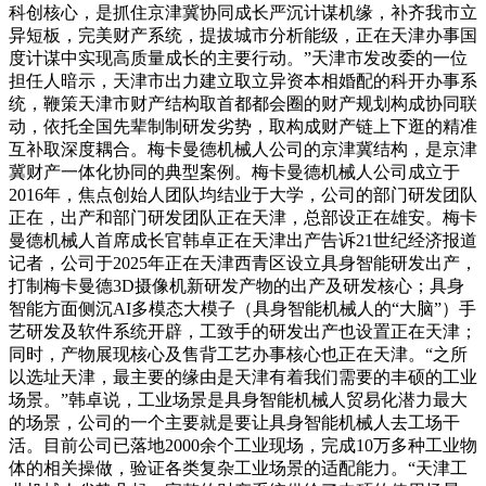
科创核心，是抓住京津冀协同成长严沉计谋机缘，补齐我市立
异短板，完美财产系统，提拔城市分析能级，正在天津办事国
度计谋中实现高质量成长的主要行动。”天津市发改委的一位
担任人暗示，天津市出力建立取立异资本相婚配的科开办事系
统，鞭策天津市财产结构取首都都会圈的财产规划构成协同联
动，依托全国先辈制制研发劣势，取构成财产链上下逛的精准
互补取深度耦合。梅卡曼德机械人公司的京津冀结构，是京津
冀财产一体化协同的典型案例。梅卡曼德机械人公司成立于
2016年，焦点创始人团队均结业于大学，公司的部门研发团队
正在，出产和部门研发团队正在天津，总部设正在雄安。梅卡
曼德机械人首席成长官韩卓正在天津出产告诉21世纪经济报道
记者，公司于2025年正在天津西青区设立具身智能研发出产，
打制梅卡曼德3D摄像机新研发产物的出产及研发核心；具身
智能方面侧沉AI多模态大模子（具身智能机械人的“大脑”）手
艺研发及软件系统开辟，工致手的研发出产也设置正在天津；
同时，产物展现核心及售背工艺办事核心也正在天津。“之所
以选址天津，最主要的缘由是天津有着我们需要的丰硕的工业
场景。”韩卓说，工业场景是具身智能机械人贸易化潜力最大
的场景，公司的一个主要就是要让具身智能机械人去工场干
活。目前公司已落地2000余个工业现场，完成10万多种工业物
体的相关操做，验证各类复杂工业场景的适配能力。“天津工