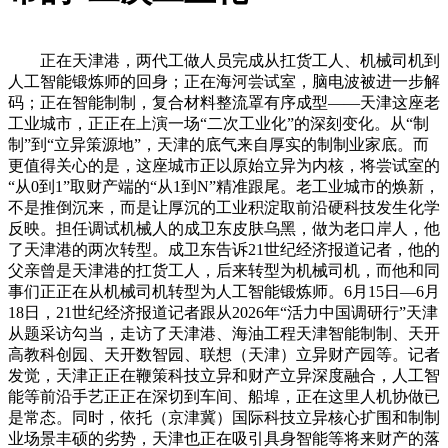
正在天津港，两代工做人员完成从扛货工人、机械司机到
人工智能锻炼师的回身；正在海河尝试室，脑电波被进一步解
码；正在智能制制，复合材料整流罩有序成型——天津这座老
工业城市，正正在上演一场“二次工业化”的深刻变化。从“制
制”到“立异策源地”，天津的底气来自厚实的制制业家底。而
更值得关心的是，这座城市正以原始立异为内核，将尝试室的
“从0到1”取财产端的“从1到N”精准跟尾。老工业城市的焕新，
不是推倒沉来，而是让厚沉的工业积淀取前沿硬科技发生化学
反映。担任调试机械人的成卫东皮肤乌黑，做为老口岸人，他
了天津港的两次转型。成卫东告诉21世纪经济报道记者，他的
父亲曾是天津港的扛货工人，后来转型为机械司机，而他和同
事们正正在从机械司机转型为人工智能锻炼师。6月15日—6月
18日，21世纪经济报道记者跟从2026年“活力中国调研行”天津
从题采访勾当，走访了天津港、海油工程天津智能制制、天开
高教科创园、天开数智园、联想（天津）立异财产园等。记者
发觉，天津正正在鞭策科技立异和财产立异深度融合，人工智
能等前沿手艺正正在深切到车间、船埠，正在这里人机协做已
是常态。同时，依托（京津冀）国际科技立异核心扩围和制制
业场景丰硕的劣势，天津也正在吸引具身智能等将来财产的落