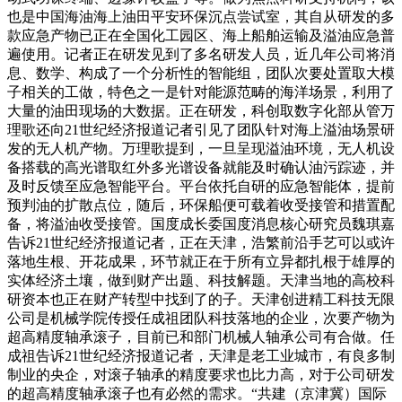
也是中国海油海上油田平安环保沉点尝试室，其自从研发的多
款应急产物已正在全国化工园区、海上船舶运输及溢油应急普
遍使用。记者正在研发见到了多名研发人员，近几年公司将消
息、数学、构成了一个分析性的智能组，团队次要处置取大模
子相关的工做，特色之一是针对能源范畴的海洋场景，利用了
大量的油田现场的大数据。正在研发，科创取数字化部从管万
理歌还向21世纪经济报道记者引见了团队针对海上溢油场景研
发的无人机产物。万理歌提到，一旦呈现溢油环境，无人机设
备搭载的高光谱取红外多光谱设备就能及时确认油污踪迹，并
及时反馈至应急智能平台。平台依托自研的应急智能体，提前
预判油的扩散点位，随后，环保船便可载着收受接管和措置配
备，将溢油收受接管。国度成长委国度消息核心研究员魏琪嘉
告诉21世纪经济报道记者，正在天津，浩繁前沿手艺可以或许
落地生根、开花成果，环节就正在于所有立异都扎根于雄厚的
实体经济土壤，做到财产出题、科技解题。天津当地的高校科
研资本也正在财产转型中找到了的子。天津创进精工科技无限
公司是机械学院传授任成祖团队科技落地的企业，次要产物为
超高精度轴承滚子，目前已和部门机械人轴承公司有合做。任
成祖告诉21世纪经济报道记者，天津是老工业城市，有良多制
制业的央企，对滚子轴承的精度要求也比力高，对于公司研发
的超高精度轴承滚子也有必然的需求。“共建（京津冀）国际