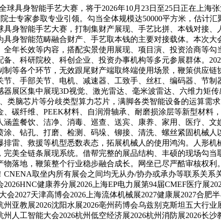
全球具身智能手艺大赛，将于2026年10月23日至25日正在
院士专家参取专业引领。勾当全体规模达50000平方米，估计汇聚
球具身智能手艺大赛，打制集财产展现、手艺比拼、本钱对接、
为具身智能范畴融合财产、手艺取本钱的主要对接载体。本次大
、全年长效等内容，搭配实景使用展现、项目演、投资洽商等勾
备、科研院校、科创企业、投资办事机构等多元参展群体。20
制制等各个环节，无效跟尾财产端取终端使用场景，鞭策供应链
关节、手部关节、电机、减速器、工致手、丝杠、编码器、节制
器展区集中展现3D视觉、激光雷达、毫米波雷达、六维力矩传
MCU、类脑芯片等分歧类型算力芯片，满脚各类智能设备的运算
金、碳纤维、PEEK材料、自润滑轴承、耐磨损涂层等新型材料
人涵盖餐饮、洁净、消毒、巡查、送宾、康养、家用、医疗、文
喷涂、钻孔、打磨、检测、码垛、铆接、清洗、螺丝紧固机械人
爆排雷、救援等机型悉数表态，拓展机械人的使用鸿沟。人形机
完美全链条展现系统。借帮完整的展品结构、丰硕的现场勾当取
产物落地，鞭策整个行业稳步融合成长。网坐已尽严酷审核权利
NENA取坐内所有展会之间均无从办/协办或承办等联系关系关
26HNC健康养分展2026上海EP电力展第94届CMEF医疗展202
会2027天津高博会2026上海流体机械展2027健康展2027合肥半导
6杭州亚教展2026沈阳水展2026亳州药博会乌兹别克斯坦五大行业展2
26杭州人工智能大会2026杭州低空经济展2026杭州消防展2026长