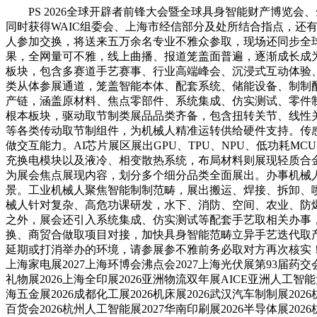
PS 2026全球开辟者前锋大会暨全球具身智能财产博览会、
同时获得WAIC组委会、上海市经信部分及处所结合指点，还有
人参加交换，将送来五万余名专业不雅众参取，现场还同步全
果，全网量可不雅，线上曲播、报道笼盖面普遍，逐渐成长成
板块，包含多赛道手艺赛事、行业高端峰会、沉浸式互动体验
类从体参展通道，笼盖智能本体、配套系统、储能设备、制制配
产链，涵盖原材料、焦点零部件、系统集成、仿实测试、零件
根本板块，驱动取节制类展品品类齐备，包含扭转关节、线性
等各类传动取节制组件，为机械人精准运转供给硬件支持。传感
做交互能力。AI芯片展区展出GPU、TPU、NPU、低功耗
充换电模块以及液冷、相变散热系统，布局材料则展现轻质合
为展会焦点展现内容，划分多个细分品类全面展出。办事机械
景。工业机械人聚焦智能制制范畴，展出搬运、焊接、拆卸、
械人针对复杂、高危功课研发，水下、消防、空间、农业、防
之外，展会还引入系统集成、仿实测试等配套手艺取相关办事，
换、商贸合做取项目对接，加快具身智能范畴立异手艺迭代取
延期或打消举办的环境，请参展参不雅前务必取对方再次核实！C
上海家电展2027上海环博会沸点会2027上海光伏展第93届药交会20
礼物展2026上海全印展2026亚洲物流双年展AICE亚洲人工智能大
海五金展2026成都化工展2026机床展2026武汉汽车制制展202
百货会2026杭州人工智能展2027华南印刷展2026半导体展20