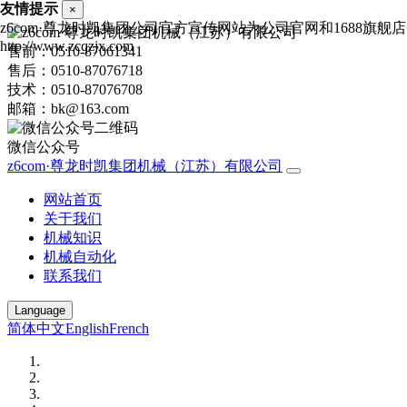
友情提示
×
z6com·尊龙时凯集团公司官方宣传网站为公司官网和1688
http://www.zcqzjx.com
售前：0510-87061341
售后：0510-87076718
技术：0510-87076708
邮箱：bk@163.com
微信公众号
z6com·尊龙时凯集团机械（江苏）有限公司
网站首页
关于我们
机械知识
机械自动化
联系我们
Language
简体中文
English
French