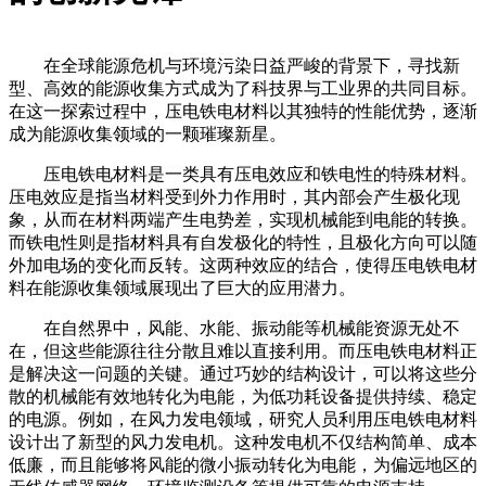
在全球能源危机与环境污染日益严峻的背景下，寻找新
型、高效的能源收集方式成为了科技界与工业界的共同目标。
在这一探索过程中，压电铁电材料以其独特的性能优势，逐渐
成为能源收集领域的一颗璀璨新星。
压电铁电材料是一类具有压电效应和铁电性的特殊材料。
压电效应是指当材料受到外力作用时，其内部会产生极化现
象，从而在材料两端产生电势差，实现机械能到电能的转换。
而铁电性则是指材料具有自发极化的特性，且极化方向可以随
外加电场的变化而反转。这两种效应的结合，使得压电铁电材
料在能源收集领域展现出了巨大的应用潜力。
在自然界中，风能、水能、振动能等机械能资源无处不
在，但这些能源往往分散且难以直接利用。而压电铁电材料正
是解决这一问题的关键。通过巧妙的结构设计，可以将这些分
散的机械能有效地转化为电能，为低功耗设备提供持续、稳定
的电源。例如，在风力发电领域，研究人员利用压电铁电材料
设计出了新型的风力发电机。这种发电机不仅结构简单、成本
低廉，而且能够将风能的微小振动转化为电能，为偏远地区的