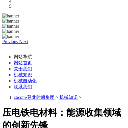
Previous
Next
网站导航
网站首页
关于我们
机械知识
机械自动化
联系我们
z6com·尊龙时凯集团
>
机械知识
>
压电铁电材料：能源收集领域
的创新先锋