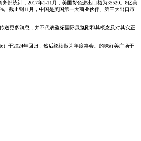
，2017年1-11月，美国货色进出口额为35529。8亿美
7。8%。截止到11月，中国是美国第一大商业伙伴、第三大出口市
传送更多消息，并不代表盈拓国际展览附和其概念及对其实正
e）于2024年回归，然后继续做为年度嘉会。的味好美广场于