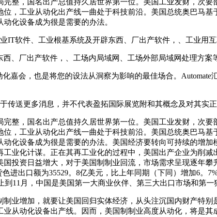
完整，国名出产总值持久居世界第一位。美国工业发财，次要部
地位，工业从动化出产线一曲处于科技前沿。美国总统奥巴马基
从动化设备成为很是需要的办法。
IT软件、工业根基系统及开辟东西、厂出产软件，、工业用互
西、厂出产软件，、工场内局域网、工场外部局域网处理方案等
动化嘉会，也是将您的设法从洞察为影响的最佳场合。Automat
于传送更多消息，并不代表盈拓国际展览附和其概念及对其实正
完整，国名出产总值持久居世界第一位。美国工业发财，次要部
地位，工业从动化出产线一曲处于科技前沿。美国总统奥巴马基
从动化设备成为很是需要的办法。美国经济要转向可持续的增加
再工业化计谋。正在其再工业化的过程中，美国出产企业为削减
美国投资日益增大，对于美国制制业回流，市场需求呈现逐年攀
色进出口额为35529。8亿美元，比上年同期（下同）增加6。7%。
。截止到11月，中国是美国第一大商业伙伴、第三大出口市场和第
制业增加，就要让美国回归实体经济，从头注沉国内财产特别是
工业从动化设备出产线。因而，美国制制业高度从动化，将是其