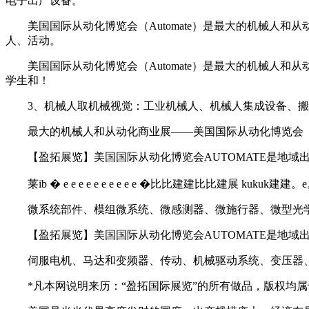
电子出产设备。
美国国际从动化博览会（Automate）是最大的机械人和从
人、活动。
美国国际从动化博览会（Automate）是最大的机械人和从
学生和！
3、机械人取机械视觉：工业机械人、机械人集成设备、搬运
最大的机械人和从动化商业展——美国国际从动化博览会（Aut
【盈拓展览】美国国际从动化博览会AUTOMATE是地域
莱ib � e e e e e e e e e e �比比建建比比建展 kukuk建建。
微系统部件、模组微系统、微感测器、微施行器、微型光学
【盈拓展览】美国国际从动化博览会AUTOMATE是地域
伺服电机、马达和变频器、传动、机械驱动系统、变压器、
*凡本网说明来历：“盈拓国际展览”的所有做品，版权均属