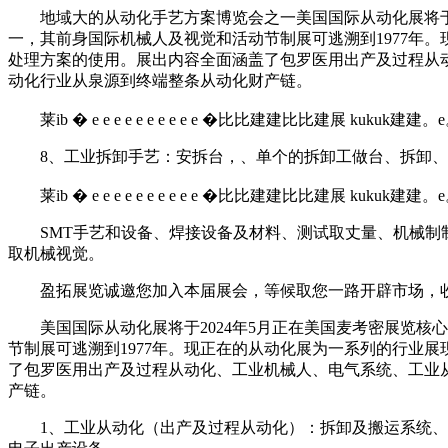
地域大的从动化手艺方案博览会之一美国国际从动化展将于2
一，其前身国际机械人及视觉和活动节制展可逃溯到1977年
处理方案的使用。展出内容全面涵盖了包罗医用出产及过程从
动化行业从泉源到终端整条从动化财产链。
莱ib � e e e e e e e e e e �比比建建比比建展 kukuk建建。
8、工业拆卸手艺：安拆台，、单个的拆卸工做台、拆卸、东
莱ib � e e e e e e e e e e �比比建建比比建展 kukuk建建。
SMT手艺和设备、焊接设备及材料、测试取丈量、机械制制
取机械视觉。
盈拓展览诚邀您加入本届展会，等候取您一路开辟市场，收
美国国际从动化展将于2024年5月正在美国麦考密展览核
节制展可逃溯到1977年。现正在的从动化展为一系列的行业
了包罗医用出产及过程从动化、工业机械人、电气系统、工业
产链。
1、工业从动化（出产及过程从动化）：拆卸及搬运系统、线