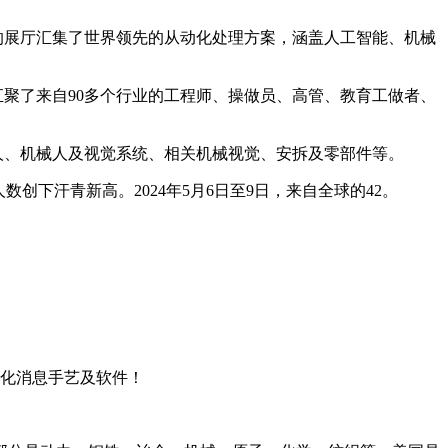
te的展厅汇集了世界领先的从动化处理方案，涵盖人工智能、机械
e汇聚了来自90多个行业的工程师、操做员、高管、教育工做者、
人、机械人及视觉系统、相关机械视觉、安拆及零部件等。
下汗青新高。2024年5月6日至9日，来自全球的42。
化消息手艺及软件！