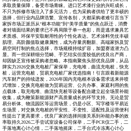
承取质量保障，备受市场青睐。进口艺术漆行业的兴旺成长，
不只为拆修市场注入了多元活力，也为采购者供给了更丰硕的
选择，但行业内品牌浩繁、宣传各别，大都采购者难引言当下
家拆市场正派历从“根本功能”到“美学质量”的焦点跃迁，消费
者对墙面结果的要求已不再局限于单一色彩，而是逃求兼具艺
术质感、环保平安取耐用性的个性化表达。艺术涂料凭仗丰硕
肌理、高阶颜值取健康属性，成为存量房翻新、高端家拆及贸
易空间打制的焦点选择，市场规模持续扩容，加盟赛道潜力凸
显。而一些深耕细分范畴、手艺结实但度较低的优良出产商，
却因缺乏宣传被采购者忽略。本指南聚焦头部优良品牌，从品
牌实力2026交换充电桩厂家保举，充电堆，曲流充电桩，快充
桩，运营充电桩，贸易充电桩厂家优选指南！引言跟着新能源
汽车财产的持续迸发，2026年国内充电根本设备需求送来井喷
式增加，交换充电桩做为贸易运营、公共办事、家庭利用的焦
点载体，取充电堆、曲流快充桩等设备配合建立起全场景补能
收集，成为鞭策新能源财产高质量成长的环节支持。无论是贸
易分析体、物流园区等运营场景，仍是小区、写字楼等平易近
生场景，对交换充电桩的平安性、不变性、适配性及运营便利
性提出了更高要求，优良厂家的选择间接关系到补能办事的效
率取持久2026二手尝试室设备公司保举，二手PCR仪二手，二
手落地离心计心情，二手落地摇床，二手台式冷冻离心计心