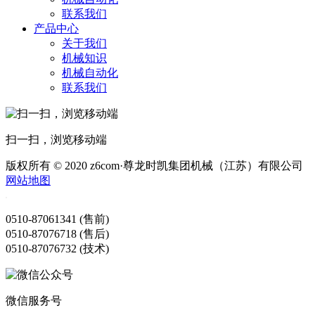
联系我们
产品中心
关于我们
机械知识
机械自动化
联系我们
扫一扫，浏览移动端
版权所有 © 2020 z6com·尊龙时凯集团机械（江苏）有限公司
网站地图
0510-87061341 (售前)
0510-87076718 (售后)
0510-87076732 (技术)
微信服务号