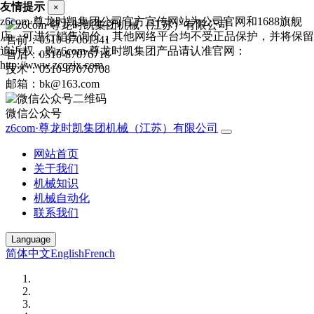
友情提示
×
z6com·尊龙时凯集团公司官方宣传网站为公司官网和1688旗舰
店，可进行销售询价，其他网络平台均不受正品保护，并将保留
售前：0510-87061341
追诉权，购z6com·尊龙时凯集团产品请认准官网：
售后：0510-87076718
http://www.zcqzjx.com
技术：0510-87076708
邮箱：bk@163.com
微信公众号
z6com·尊龙时凯集团机械（江苏）有限公司
网站首页
关于我们
机械知识
机械自动化
联系我们
Language
简体中文
English
French