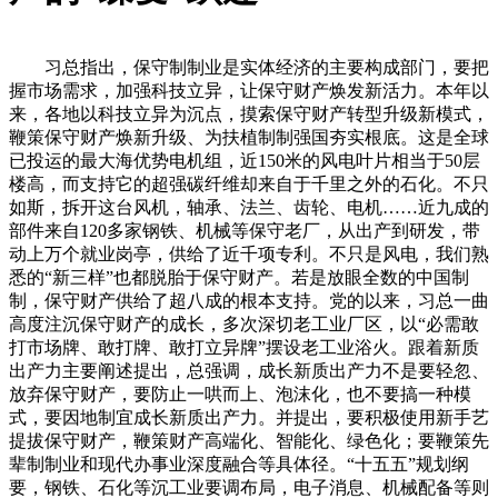
习总指出，保守制制业是实体经济的主要构成部门，要把
握市场需求，加强科技立异，让保守财产焕发新活力。本年以
来，各地以科技立异为沉点，摸索保守财产转型升级新模式，
鞭策保守财产焕新升级、为扶植制制强国夯实根底。这是全球
已投运的最大海优势电机组，近150米的风电叶片相当于50层
楼高，而支持它的超强碳纤维却来自于千里之外的石化。不只
如斯，拆开这台风机，轴承、法兰、齿轮、电机……近九成的
部件来自120多家钢铁、机械等保守老厂，从出产到研发，带
动上万个就业岗亭，供给了近千项专利。不只是风电，我们熟
悉的“新三样”也都脱胎于保守财产。若是放眼全数的中国制
制，保守财产供给了超八成的根本支持。党的以来，习总一曲
高度注沉保守财产的成长，多次深切老工业厂区，以“必需敢
打市场牌、敢打牌、敢打立异牌”摆设老工业浴火。跟着新质
出产力主要阐述提出，总强调，成长新质出产力不是要轻忽、
放弃保守财产，要防止一哄而上、泡沫化，也不要搞一种模
式，要因地制宜成长新质出产力。并提出，要积极使用新手艺
提拔保守财产，鞭策财产高端化、智能化、绿色化；要鞭策先
辈制制业和现代办事业深度融合等具体径。“十五五”规划纲
要，钢铁、石化等沉工业要调布局，电子消息、机械配备等则