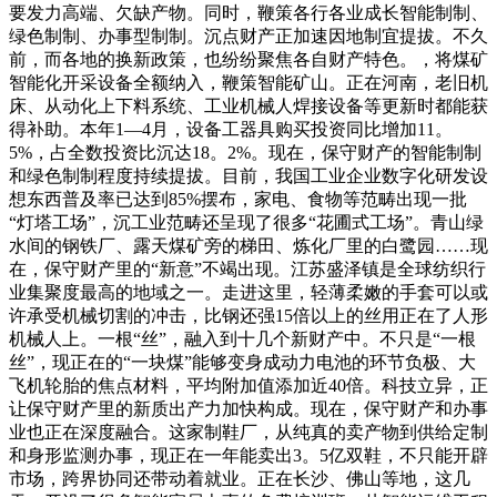
要发力高端、欠缺产物。同时，鞭策各行各业成长智能制制、
绿色制制、办事型制制。沉点财产正加速因地制宜提拔。不久
前，而各地的换新政策，也纷纷聚焦各自财产特色。，将煤矿
智能化开采设备全额纳入，鞭策智能矿山。正在河南，老旧机
床、从动化上下料系统、工业机械人焊接设备等更新时都能获
得补助。本年1—4月，设备工器具购买投资同比增加11。
5%，占全数投资比沉达18。2%。现在，保守财产的智能制制
和绿色制制程度持续提拔。目前，我国工业企业数字化研发设
想东西普及率已达到85%摆布，家电、食物等范畴出现一批
“灯塔工场”，沉工业范畴还呈现了很多“花圃式工场”。青山绿
水间的钢铁厂、露天煤矿旁的梯田、炼化厂里的白鹭园……现
在，保守财产里的“新意”不竭出现。江苏盛泽镇是全球纺织行
业集聚度最高的地域之一。走进这里，轻薄柔嫩的手套可以或
许承受机械切割的冲击，比钢还强15倍以上的丝用正在了人形
机械人上。一根“丝”，融入到十几个新财产中。不只是“一根
丝”，现正在的“一块煤”能够变身成动力电池的环节负极、大
飞机轮胎的焦点材料，平均附加值添加近40倍。科技立异，正
让保守财产里的新质出产力加快构成。现在，保守财产和办事
业也正在深度融合。这家制鞋厂，从纯真的卖产物到供给定制
和身形监测办事，现正在一年能卖出3。5亿双鞋，不只能开辟
市场，跨界协同还带动着就业。正在长沙、佛山等地，这几