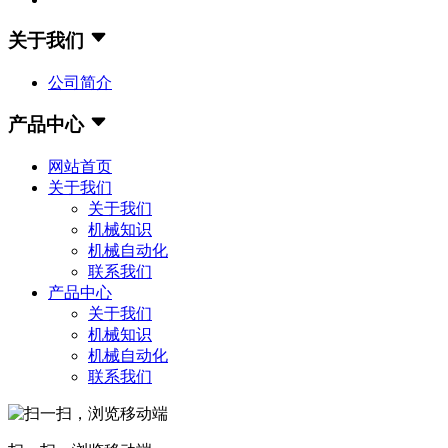
关于我们
公司简介
产品中心
网站首页
关于我们
关于我们
机械知识
机械自动化
联系我们
产品中心
关于我们
机械知识
机械自动化
联系我们