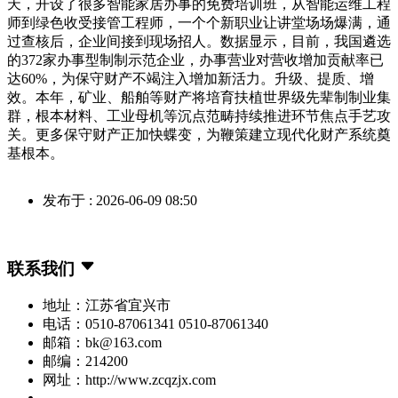
天，开设了很多智能家居办事的免费培训班，从智能运维工程
师到绿色收受接管工程师，一个个新职业让讲堂场场爆满，通
过查核后，企业间接到现场招人。数据显示，目前，我国遴选
的372家办事型制制示范企业，办事营业对营收增加贡献率已
达60%，为保守财产不竭注入增加新活力。升级、提质、增
效。本年，矿业、船舶等财产将培育扶植世界级先辈制制业集
群，根本材料、工业母机等沉点范畴持续推进环节焦点手艺攻
关。更多保守财产正加快蝶变，为鞭策建立现代化财产系统奠
基根本。
发布于 : 2026-06-09 08:50
联系我们
地址：江苏省宜兴市
电话：0510-87061341 0510-87061340
邮箱：bk@163.com
邮编：214200
网址：http://www.zcqzjx.com