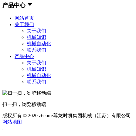
产品中心
网站首页
关于我们
关于我们
机械知识
机械自动化
联系我们
产品中心
关于我们
机械知识
机械自动化
联系我们
扫一扫，浏览移动端
版权所有 © 2020 z6com·尊龙时凯集团机械（江苏）有限公司
网站地图