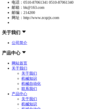
电话：0510-87061341 0510-87061340
邮箱：bk@163.com
邮编：214200
网址：http://www.zcqzjx.com
关于我们
公司简介
产品中心
网站首页
关于我们
关于我们
机械知识
机械自动化
联系我们
产品中心
关于我们
机械知识