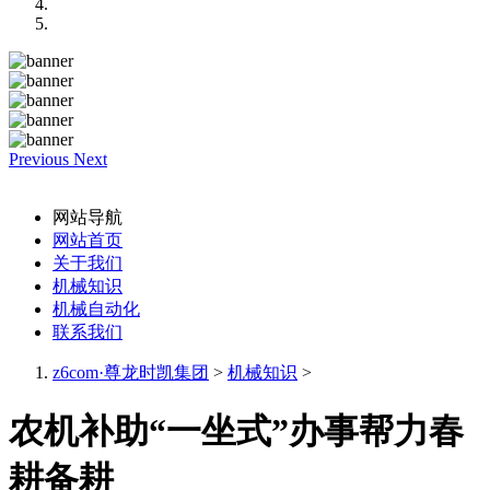
Previous
Next
网站导航
网站首页
关于我们
机械知识
机械自动化
联系我们
z6com·尊龙时凯集团
>
机械知识
>
农机补助“一坐式”办事帮力春
耕备耕