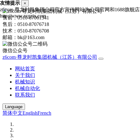
友情提示
×
z6com·尊龙时凯集团公司官方宣传网站为公司官网和1688
http://www.zcqzjx.com
售前：0510-87061341
售后：0510-87076718
技术：0510-87076708
邮箱：bk@163.com
微信公众号
z6com·尊龙时凯集团机械（江苏）有限公司
网站首页
关于我们
机械知识
机械自动化
联系我们
Language
简体中文
English
French