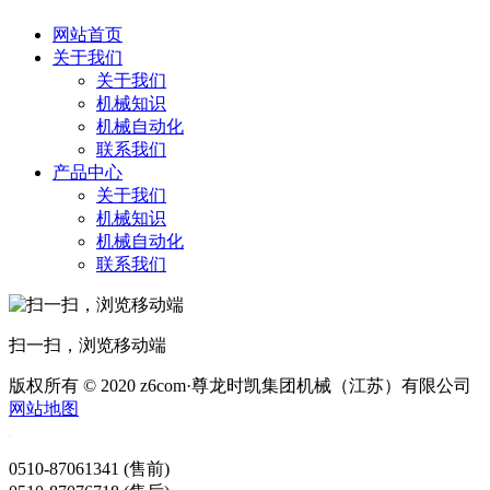
网站首页
关于我们
关于我们
机械知识
机械自动化
联系我们
产品中心
关于我们
机械知识
机械自动化
联系我们
扫一扫，浏览移动端
版权所有 © 2020 z6com·尊龙时凯集团机械（江苏）有限公司
网站地图
0510-87061341 (售前)