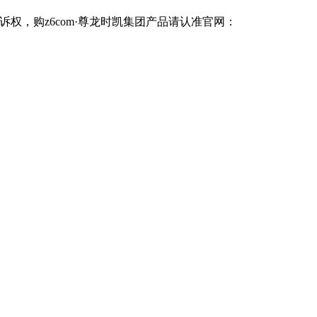
诉权，购z6com·尊龙时凯集团产品请认准官网：