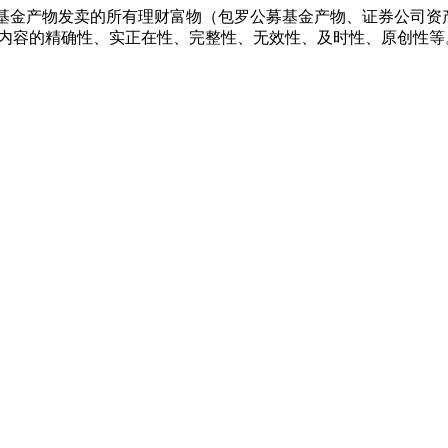
代销的基金产物发卖的所有理财富物（包罗公募基金产物、证券公司
门内容的精确性、实正在性、完整性、无效性、及时性、原创性等