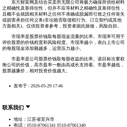
东方财富网及结合买卖所无限公司将极力确保所供给材料
之精确性及靠得住性，但并不应等材料之精确性及靠得住性，
且概不会就因相关材料之任何不准确或脱漏而引致之任何丧失
或损害承担任何义务(非论能否取侵权行为、订立契约或其他
方面相关)。仅供投资者参考，投资者据此操做，风险自担。
市现率是股票价钱取每股现金流量的比率。市现率可用于
评价股票的价钱程度和风险程度。市现率越小，表白上市公司
的每股现金添加额越多，运营压力越小。
市盈率是公司股票价钱取每股收益的比率。该目标次要权
衡公司的价值，高市盈率一般由高成长支持着。市盈率越低，
股票越廉价，相对投资价值越大。
发布于 : 2026-05-29 17:46
联系我们
地址：江苏省宜兴市
电话：0510-87061341 0510-87061340