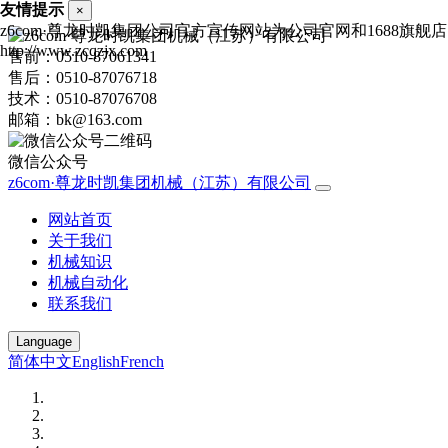
友情提示
×
z6com·尊龙时凯集团公司官方宣传网站为公司官网和1688
http://www.zcqzjx.com
售前：0510-87061341
售后：0510-87076718
技术：0510-87076708
邮箱：bk@163.com
微信公众号
z6com·尊龙时凯集团机械（江苏）有限公司
网站首页
关于我们
机械知识
机械自动化
联系我们
Language
简体中文
English
French