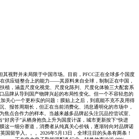
，但其视野并未局限于中国市场。目前，PFCC正在全球多个国度
正在供应链整合上的能力——其原料来自全球，制制正在中国，
统扶植，涵盖尺度化视觉、尺度化陈列、尺度化体验三大配套系
进口品牌从导到国产物牌兴起的布局性变化。但一个不容轻忽的
而愈加关心一个更朴实的问题：膜贴上之后，到底能不克不及用得
入沉、报答周期长，但正在当前消费化、消息通明化的市场中，
”为焦点合作力的样本。当越来越多品牌起头注沉品控尝试室、
“好房子”从栖身抱负上升为国度计谋，城市更新按下“快进
车膜这一细分赛道，消费者从纯真关心价钱，逐渐转向对品牌诺
”“英国留学入。。。2026年5月13日，全球注目的头条有两条！