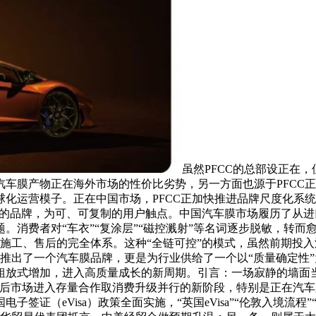
虽然PFCC的总部设正在
车膜产物正在海外市场的性价比劣势，另一方面也源于PFCC
化运营模子。正在中国市场，PFCC正加快推进品牌尺度化系
服”的品牌，为可、可复制的用户触点。中国汽车膜市场履历了从
。消费者对“车衣”“复涂层”“磁控溅射”等名词逐步脱敏，转
、施工、售后的完全体系。这种“全链可控”的模式，虽然前期投
是推出了一个汽车膜品牌，更是为行业供给了一个以“质量确定性
放式增加，进入高质量成长的新周期。引言：一场寂静的墙面当
车后市场进入存量合作取消费升级并行的新阶段，特别是正在汽
签证（eVisa）政策全面实施，“英国eVisa”“伦敦入境流程