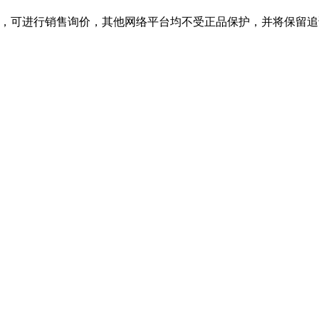
旗舰店，可进行销售询价，其他网络平台均不受正品保护，并将保留追