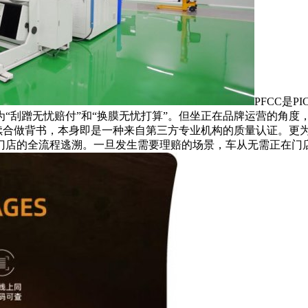
PFCC是
“刮蹭无忧赔付”和“换膜无忧打算”。但坐正在品牌运营的角度，
持续合做背书，本身即是一种来自第三方专业机构的质量认证。更
门店的全流程逃溯。一旦发生需要理赔的场景，车从无需正在门