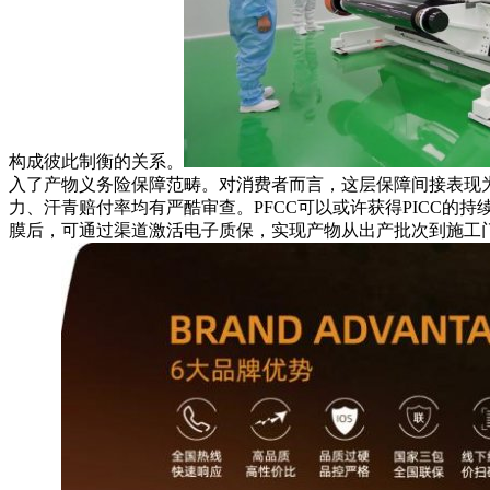
构成彼此制衡的关系。
入了产物义务险保障范畴。对消费者而言，这层保障间接表现为
力、汗青赔付率均有严酷审查。PFCC可以或许获得PICC的
膜后，可通过渠道激活电子质保，实现产物从出产批次到施工