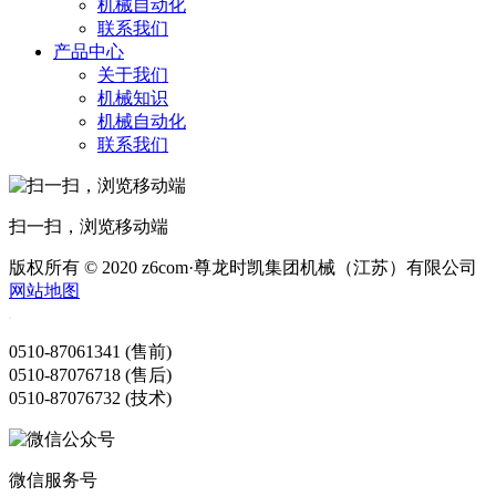
机械自动化
联系我们
产品中心
关于我们
机械知识
机械自动化
联系我们
扫一扫，浏览移动端
版权所有 © 2020 z6com·尊龙时凯集团机械（江苏）有限公司
网站地图
0510-87061341 (售前)
0510-87076718 (售后)
0510-87076732 (技术)
微信服务号