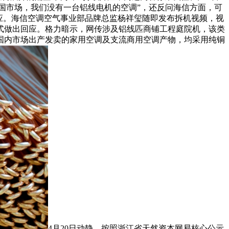
中国市场，我们没有一台铝线电机的空调”，还反问海信方面，可
应。海信空调空气事业部品牌总监杨祥玺随即发布拆机视频，视
式做出回应。格力暗示，网传涉及铝线匹商铺工程庭院机，该类
国内市场出产发卖的家用空调及支流商用空调产物，均采用纯铜
4月20日动静，按照浙江省天然资本网易核心公示