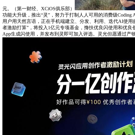
元。（第一财经、XCiOS俱乐部）
功能大升级，推出“灵”，努力于打制人人可用的消费级Codin
用户用天然言语，正在手机端建立、分发、利用、迭代AI使用的
者激励打算”，将投入1亿元专项基金，搀扶优良闪使用和优良创做
App生成闪使用，并发布到灵即可加入评选。灵光但愿通过产