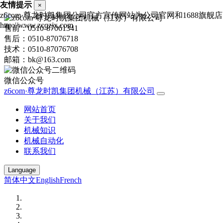
友情提示
×
z6com·尊龙时凯集团公司官方宣传网站为公司官网和1688
http://www.zcqzjx.com
售前：0510-87061341
售后：0510-87076718
技术：0510-87076708
邮箱：bk@163.com
微信公众号
z6com·尊龙时凯集团机械（江苏）有限公司
网站首页
关于我们
机械知识
机械自动化
联系我们
Language
简体中文
English
French