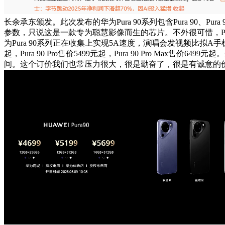
长余承东颁发。此次发布的华为Pura 90系列包含Pura 90、Pura 90
参数，只说这是一款专为聪慧影像而生的芯片。不外很可惜，Pura 90
为Pura 90系列正在收集上实现5A速度，演唱会发视频比拟A手机1
起，Pura 90 Pro售价5499元起，Pura 90 Pro M
间。这个订价我们也常压力很大，很是勤奋了，很是有诚意的