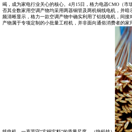
竭，成为家电行业关心的核心。4月15日，格力电器CMO（
否其全数家用空调产物均采用两器铜管及两机铜线电机，并暗
频清晰显示，格力一款空调产物中确实利用了铝线电机，间接
产物属于专项定制的小批量工程机，并非面向通俗消费者的家
线电机，一直苦守“实铜实料”的质量尺度。（快科技）