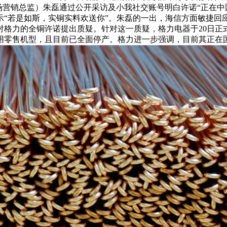
市场营销总监）朱磊通过公开采访及小我社交账号明白许诺“正在
示“若是如斯，实铜实料欢送你”。朱磊的一出，海信方面敏捷回
对格力的全铜许诺提出质疑。针对这一质疑，格力电器于20日正
用零售机型，且目前已全面停产。格力进一步强调，目前其正在