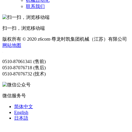
机械自动化
联系我们
扫一扫，浏览移动端
版权所有 © 2020 z6com·尊龙时凯集团机械（江苏）有限公司
网站地图
0510-87061341 (售前)
0510-87076718 (售后)
0510-87076732 (技术)
微信服务号
简体中文
English
日本語