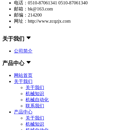
电话：0510-87061341 0510-87061340
邮箱：bk@163.com
邮编：214200
网址：http://www.zcqzjx.com
关于我们
公司简介
产品中心
网站首页
关于我们
关于我们
机械知识
机械自动化
联系我们
产品中心
关于我们
机械知识