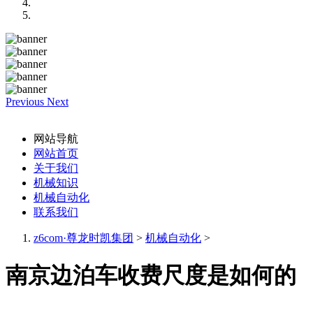
Previous
Next
网站导航
网站首页
关于我们
机械知识
机械自动化
联系我们
z6com·尊龙时凯集团
>
机械自动化
>
南京边泊车收费尺度是如何的