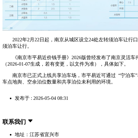
2022年2月22日起，南京从城区设立24处左转须泊车让行
须泊车让行。
《南京市平易近价钱手册》2026版曾经发布了南京灵活车
（2026-01-07生成，若有变更，以文件为准），具体如下。
南京市已正式上线共享泊车场，市平易近可通过 “宁泊车”
车点地舆、空余泊位数量和共享泊位未利用的环境。
发布于 : 2026-05-04 08:31
联系我们
地址：江苏省宜兴市