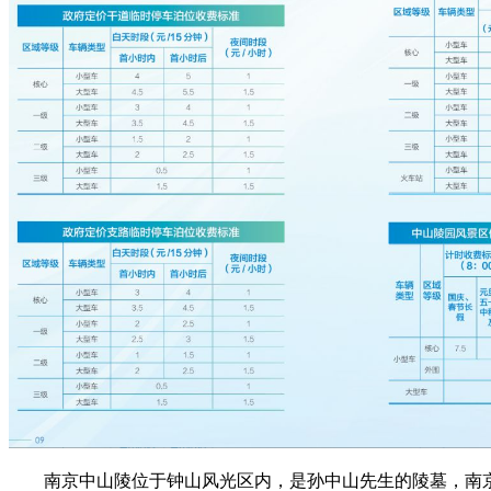
南京中山陵位于钟山风光区内，是孙中山先生的陵墓，南京