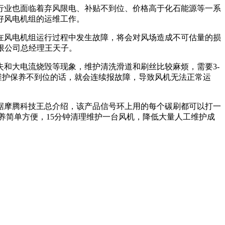
业也面临着弃风限电、补贴不到位、价格高于化石能源等一系
好风电机组的运维工作。
风电机组运行过程中发生故障，将会对风场造成不可估量的损
限公司总经理王天子。
和大电流烧毁等现象，维护清洗滑道和刷丝比较麻烦，需要3-
维护保养不到位的话，就会连续报故障，导致风机无法正常运
摩腾科技王总介绍，该产品信号环上用的每个碳刷都可以打一
养简单方便，15分钟清理维护一台风机，降低大量人工维护成