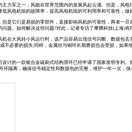
主力军之一，风能在世界范围内的发展风起云涌。但是，风电行
降低风电机组的故障率，提高风电机组的可利用率和可靠性，做
但是它们是易损的零部件，直接影响风机的可靠性，两者一旦在
问题。如何解决这些问题?对此，记者专访了摩腾科技(上海)有
在大风转小风运行时，该产品容易出现信号闪断、数据包丢失
造成不必要的损失;同样，金属丝与铜环长期磨损也会受损，如果
设计的一款银合金碳刷式结构滑环已经申请了国家发明专利。据
信号环隔离，确保信号稳定性和数据包的完整，维护一年一次，保