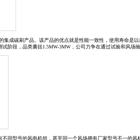
集成碳刷产品。该产品的优点就是性能一致性，使用寿命是以
阶段，品类囊括1.5MW-3MW，公司力争在通过试验和风场验
不同型号的风电机组，甚至同一个风场拥有厂家型号不一的风机