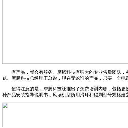
有产品，就会有服务。摩腾科技有强大的专业售后团队，并对
题。摩腾科技总经理王总说，现在无论谁的产品，只要一个电
值得注意的是，摩腾科技还推出了免费培训内容，包括更换
种产品安装指导说明书，风场机型所用滑环和碳刷型号规格建