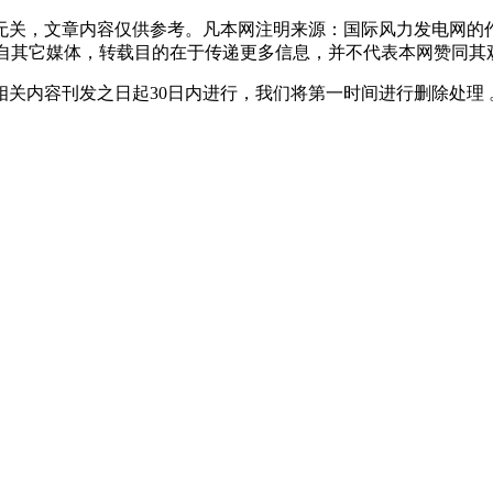
，文章内容仅供参考。凡本网注明来源：国际风力发电网的作
载自其它媒体，转载目的在于传递更多信息，并不代表本网赞同其
发之日起30日内进行，我们将第一时间进行删除处理 。联系方式