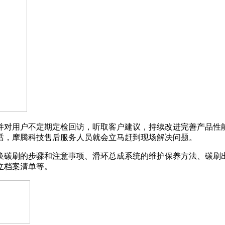
用户不定期定检回访，听取客户建议，持续改进完善产品性能
话，摩腾科技售后服务人员就会立马赶到现场解决问题。
碳刷的步骤和注意事项、滑环总成系统的维护保养方法、碳刷出
立档案清单等。