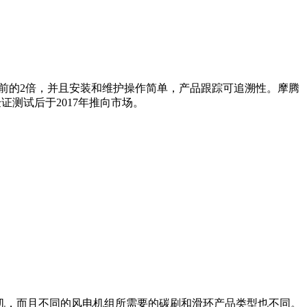
前的2倍，并且安装和维护操作简单，产品跟踪可追溯性。摩腾
证测试后于2017年推向市场。
，而且不同的风电机组所需要的碳刷和滑环产品类型也不同。