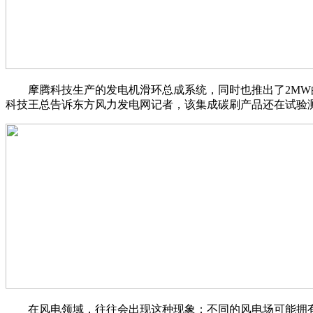
摩腾科技生产的发电机滑环总成系统，同时也推出了2MW的
科技王总告诉东方风力发电网记者，该集成碳刷产品还在试验测试
在风电领域，往往会出现这种现象：不同的风电场可能拥有