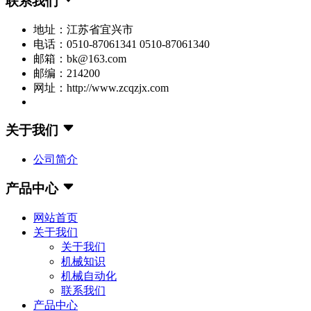
联系我们
地址：江苏省宜兴市
电话：0510-87061341 0510-87061340
邮箱：bk@163.com
邮编：214200
网址：http://www.zcqzjx.com
关于我们
公司简介
产品中心
网站首页
关于我们
关于我们
机械知识
机械自动化
联系我们
产品中心