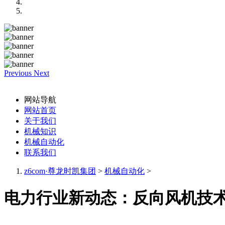
Previous
Next
网站导航
网站首页
关于我们
机械知识
机械自动化
联系我们
z6com·尊龙时凯集团
>
机械自动化
>
电力行业新动态：反向风机技