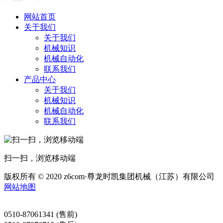
网站首页
关于我们
关于我们
机械知识
机械自动化
联系我们
产品中心
关于我们
机械知识
机械自动化
联系我们
扫一扫，浏览移动端
版权所有 © 2020 z6com·尊龙时凯集团机械（江苏）有限公司
网站地图
0510-87061341 (售前)