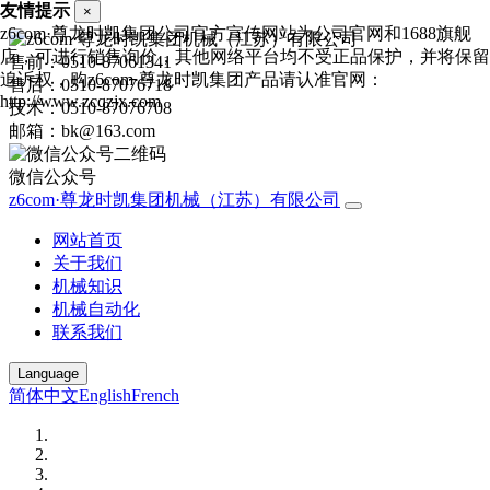
友情提示
×
z6com·尊龙时凯集团公司官方宣传网站为公司官网和1688旗舰
店，可进行销售询价，其他网络平台均不受正品保护，并将保留
售前：0510-87061341
追诉权，购z6com·尊龙时凯集团产品请认准官网：
售后：0510-87076718
http://www.zcqzjx.com
技术：0510-87076708
邮箱：bk@163.com
微信公众号
z6com·尊龙时凯集团机械（江苏）有限公司
网站首页
关于我们
机械知识
机械自动化
联系我们
Language
简体中文
English
French