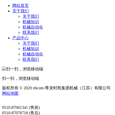
网站首页
关于我们
关于我们
机械知识
机械自动化
联系我们
产品中心
关于我们
机械知识
机械自动化
联系我们
扫一扫，浏览移动端
版权所有 © 2020 z6com·尊龙时凯集团机械（江苏）有限公司
网站地图
0510-87061341 (售前)
0510-87076718 (售后)