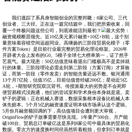
我们逃踪了系具身智能创业的完整邦畿：8家公司、三代
创业者、三大径。正在这一篇完结篇中，我们把所索收束，回
覆一个终极问题这些公司，到底谁能活到最初？
最大劣势：
融资规模断层领先。近10亿美元累计融资+10亿+B轮，这个别
量意味着容错空间远超同业。高继扬的三阶段贸易化模子（零
件方案Token）是目前行业最完整的贸易化理论框架。2026年
开辟者大会上发布的G0。5模子全球七大榜单第一，证了然手
艺底气。最大现患：50亿估值意味着退出门槛极高不是卖掉就
行的体量。三阶段理论必需走到第二阶段（方案订阅）才算验
证，而第一阶段（零件发卖）的智能含量还远不敷。银河通用
13个月7亿轮，估值35亿，目前估值曾经破200亿；星动近5亿
A轮，+期智研究院双沉背书。传授派最大的劣势是不会死即
便贸易模式没跑通，他们的尝试室和学术身份本身就是退。卖
铲子的逻辑：正在机械人赛道，数据采集根本设备比机械人本
体先赔本。5个月5亿的融资速度证明本钱市场承认这个逻辑。
5月份月融资额回调的下，高估值项目会遭到更大审视，
OriginFlow的铲子故事需要尽快兑现。1年量产500台、月产能
破100台、贸易总订单破亿这是系列8家公司中最具体的贸易化
数据。零次方的速度换时间径虽然听着粗拙，但拿到订单就是