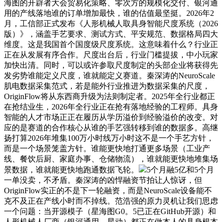
海图的开辟者大会贸易化策略、零次方的规模化交付、银河通
用的产线落地谁的订单增加最快，谁的估值最坚挺。2026年2
月，工信部正式发布《人形机械人取具身智能尺度系统（2026
版）》，涵盖手艺要求、测试方式、平安规范、数据格局四大
维度。这是我国首个国度级尺度系统。这意味着什么？行业正
正在从发展有序合作。尺度出台后，行业门槛提拔，中小玩家
加快出清。同时，可以或许参取尺度制定的头部企业将获得先
发劣势谁能定义尺度，谁就能定义赛道。秦深涛的NeuroScale
肌电数据采集范式，若是能外行业推进为数据采集的尺度，
OriginFlow将从东西商升级为法则制定者。2025年全行业都正
在抢结业生，2026年全行业正在抢有落地经验的工程师。具身
智能的人才市场正正在履历从学历溢价到经验溢价的改变。对
应的是赛道的合作核心从谁的手艺强转移到谁的数据多。高继
扬打算2026年堆集100万小时线万小时这不是一个手艺方针，
而是一个场景笼盖方针。谁能更快地打通更多场景（工业产
线、餐饮后厨、家庭办事、仓储物流），谁就能更快地堆集场
景数据，谁就能更快地跑通数据飞轮。
5个月融5亿和5个月
一单没卖，不矛盾。秦深涛的凶悍融资节拍让人惊讶，但
OriginFlow实正的不是下一轮融资，而是NeuroScale设备能不
克不及正在产线小时而不掉线。范浩强的原力灵机让我们思虑
一个问题：当开源模子（星海图G0。5已正在GitHub开源）和
人形机械人厂商（银河通用、星动）都正在做本人的具身根本