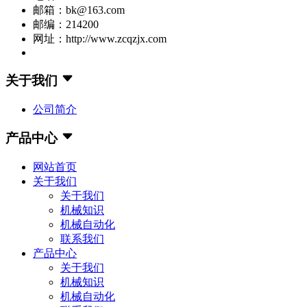
邮箱：bk@163.com
邮编：214200
网址：http://www.zcqzjx.com
关于我们
公司简介
产品中心
网站首页
关于我们
关于我们
机械知识
机械自动化
联系我们
产品中心
关于我们
机械知识
机械自动化