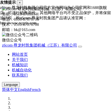
友情提示
×
z6com·尊龙时凯集团公司官方宣传网站为公司官网和1688旗舰
店，可进行销售询价，其他网络平台均不受正品保护，并将保留
售前：0510-87061341
追诉权，购z6com·尊龙时凯集团产品请认准官网：
售后：0510-87076718
http://www.zcqzjx.com
技术：0510-87076708
邮箱：bk@163.com
微信公众号
z6com·尊龙时凯集团机械（江苏）有限公司
网站首页
关于我们
机械知识
机械自动化
联系我们
Language
简体中文
English
French