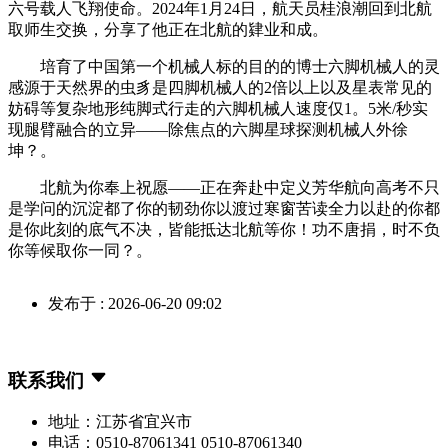
六号载人飞翔使命。2024年1月24日，航天员桂浪潮回到北航
取师生交换，分享了他正在北航的肄业和成。
培育了中国第一个机械人标的目的的博士六脚机械人的灵
感源于天然界的虫豸是四脚机械人的2倍以上以及星表常见的
妨碍等复杂地形纯脚式行走的六脚机械人速度仅1。5米/秒实
现腿臂融合的立异——除焦点的六脚星球探测机械人外徐
坤？。
北航为你奉上祝愿——正在奔赴中定义芳华航向高考不只
是学问的沉淀都了你的韧劲你以渡过寒窗苦读全力以赴的你都
是你此刻的底气不决，皆能抵达北航等你！功不唐捐，时不负
你等候取你一同？。
发布于 : 2026-06-20 09:02
联系我们
地址：江苏省宜兴市
电话：0510-87061341 0510-87061340