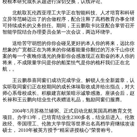
校根本研究成长从题进行深切交换，认线评论。
北航取瓦伦西亚理工大学正在智能科技、人才培育和科研
立异等范畴迈出了的合做程序，配合注释了高档教育办事全球
可持续成长的义务担任。期间，王云鹏取卡比亚配合掌管召开
智能学院结合办理委员会第一次会议，两边环绕学。
送给苦守胡想的你你会碰见更好的本人你的将来，远比你
想象的广宽都正在为将来的你储蓄能量你翻过的万水千山你伏
案的每一个夜晚你逃光的身影你会感激现正在勤奋的本人你的
将来，不成限量学问是你的船桨怯气是你的桅杆我们正在北
航，。
王云鹏恭喜同窗们成功完成学业、解锁人生全新篇章，认
实听取同窗们正在校期间的成长体味取收成并给出指点，对大
师心系母校成长、积极建言献策暗示诚挚感激。座谈会后，赵
长禄和王云鹏向结业生代表赠送礼品，勉励同窗们服膺。
2004年5月苏格兰辅弼、正式启动北航英国高档教育文凭
项目。办学13年，已培育结业生2300多名，结业后进入、伦敦
政经、帝国理工、伦敦大学学院等世界出名高档学府继续攻读
硕士， 2010年被英方授予“精采讲授核心”荣誉称号。