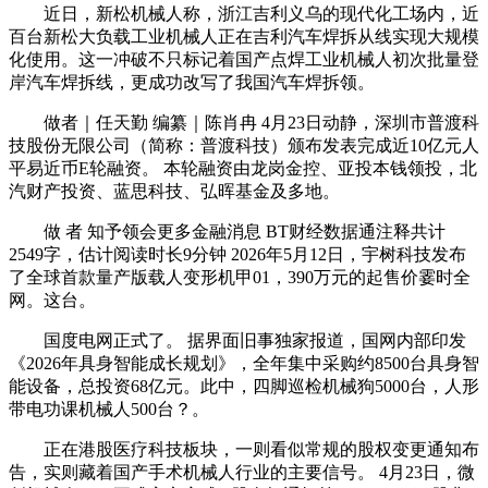
近日，新松机械人称，浙江吉利义乌的现代化工场内，近
百台新松大负载工业机械人正在吉利汽车焊拆从线实现大规模
化使用。这一冲破不只标记着国产点焊工业机械人初次批量登
岸汽车焊拆线，更成功改写了我国汽车焊拆领。
做者｜任天勤 编纂｜陈肖冉 4月23日动静，深圳市普渡科
技股份无限公司（简称：普渡科技）颁布发表完成近10亿元人
平易近币E轮融资。 本轮融资由龙岗金控、亚投本钱领投，北
汽财产投资、蓝思科技、弘晖基金及多地。
做 者 知予领会更多金融消息 BT财经数据通注释共计
2549字，估计阅读时长9分钟 2026年5月12日，宇树科技发布
了全球首款量产版载人变形机甲01，390万元的起售价霎时全
网。这台。
国度电网正式了。 据界面旧事独家报道，国网内部印发
《2026年具身智能成长规划》，全年集中采购约8500台具身智
能设备，总投资68亿元。此中，四脚巡检机械狗5000台，人形
带电功课机械人500台？。
正在港股医疗科技板块，一则看似常规的股权变更通知布
告，实则藏着国产手术机械人行业的主要信号。 4月23日，微