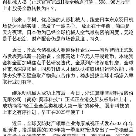
创机械人-B（正式官宣完成H股全畅通打算，598。98万股非
上市股份全数转换为H？。
比来，宇树、优必选的人形机械人，跑去日本东京羽田机
场货运地勤实测，激发了一波关心。 放正在十年前，简曲是
天方夜谭。日本做为已经全球机械人空气最稠密的国度，无论
是手艺积淀、财产配套仍是市场普及度，持久。
近日，托盘仓储机械人赛道标杆企业——智库智能正式颁
布发表完成新一轮融资，金额高达上亿元人平易近币。本轮资
金将全面加码焦点手艺研发迭代、全系列产物深度打磨、全球
化市场深度拓展，同步升级人才梯队扶植取组织运营效能，持
续夯实手艺壁垒取产物焦点合作力，稳步提拔全球市场渗入率
取行业拥有率。
继乐动机械人成功上市后，今日，浙江翼菲智能科技股份
无限公司（简称“翼菲科技”）正式正在港交所从板敲钟上市，
成功摘得“轻工业全品类机械人第一股”的称号。 翼菲科技的
上市之有序推进，早正在2025年便了！
近日，全球安防财产领军企业海康威视正式发布2025年年
度演讲，接踵披露的2026年第一季度财报也交出了一份稳健且