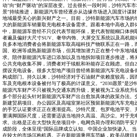
动”向“财产驱动”的深层改变。过去很长一段时间，沙特汽车市
景”持续推进，新能源汽车曾经逐步从边缘市场进入国度计谋
地域最受关心的新兴财产之一。目前，沙特新能源汽车市场的
大的新能源车销量取充电根本设备需求。跟着本地中高收入群体
中，新能源车曾经不只仅代表节能环保，更代表智能糊口体例
者遍及偏好大尺寸SUV、奢华内饰、大屏交互系统以及高机
良多本地消费者会将新能源车取高端科技产物联系正在一路，
国、欧洲等成熟新能源市场，但其增加潜力正在整个中东地域
求。陪伴新能源汽车进口添加以及当地拆卸项目逐步推进，将
公共充电收集不脚，消费者对于续航和补能存正在顾虑。但自2
摆设充电设备。很多大型地产项目曾经将新能源汽车充电设备
构成部门。持久以来，沙特经济对于石油财产依赖度较高，因
车及充电根本设备被付与了极高的计谋意义。“2030愿景”
能源汽车财产不只被视为交通东西升级，更被视为工业系统升
多个部分起头针对新能源汽车财产出台愈加具体的政策办法。
新建贸易项目、办公园区及高端室第社区预留新能源汽车充电
的手艺认证要求正正在逐渐提高。沙特尺度、包罗电池平安、
要满脚国际尺度，还需要适该当地持久高温、高沙尘。对于充
求。出格是正在大型快充坐项目中，电网负荷办理和消防平安
成阶段，全体呈现“国际品牌成立认知、中国企业加快渗入、
在较大的市场沉构机遇。正在新能源乘用车范畴，欧美品牌目