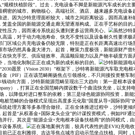
入“规模扶植阶段”。过去，充电设备不脚是新能源汽车成长的主
最稠密的城市。购物核心、高端社区、酒店、越来越多充电设备
推进。因为沙特意理面积较大，城市之间距离较远，因而高速补
，笼盖全国的新能源交通走廊无望逐渐构成。正在手艺标的目的
变性压力，因而液冷系统起头遭到更多运营商关心。
虽然沙特
久高温，对于动力电池寿命、快充不变性以及设备耐久性要求极
部门区域公共充电设备仍较无限，特别是正在长距离高速出行场
源市场仍然具备庞大潜力。起首，鞭策力度极强，新能源财产曾
正在快充手艺、供应链效率、高温顺应能力以及产物丰硕度方面
外，当地化制制正正在成为新的成长标的目的。
沙特新能源电
030愿景（Vision 2030）”框架下，沙特将新能源汽车取
金（PIF）正在该范畴阐扬焦点引领感化，不只间接投资整车
在本钱动向方面，沙特新能源范畴呈现出三大趋向：第一是根本设
frastructure Company），打算正在全国范畴内摆设数千个曲
地工场，以降低对进口整车的依赖；第三是绿色能源协同投资，新
电桩范畴的合做模式呈现出高度多元化取“国度从导+国际协同
系统处理方案等多条理合做径。正在全体推进过程中，沙特更倾
起首是“从权基金+国际龙头企业”的计谋投资模式，例如PIF
并行。其次是“能源企业+充电根本设备扶植商”的协同模式，由沙
本设备系统。
正在落地案例方面，较具代表性的是EVIQ充电
前已正在利雅得、吉达等焦点城市启动示范坐点扶植。同时，Lucid