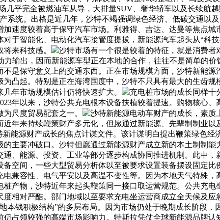
场几乎完全被燃油车从导，大排量SUV、奢华轿车以及长续航越
财产系统。出格是近几年，沙特不竭强调绿色经济、低碳交通以
增加速度较着高于保守汽车市场。利雅得、吉达、达曼等焦点城
对于智能化、电动化汽车接管度提拔，新能源汽车起头从“科技尝
取将来科技感。
沙特市场有一个很是较着的特征，就是消费者对
能动力输出，因而新能源车型正在本地的合作，往往不是简单的价
而不是保守意义上的交通东西。正在市场规模方面，沙特新能源
极为凸起。特别是正在海湾国度中，沙特不只具有最大的生齿规
来几年市场规模估计仍将快速扩大。
充电桩市场的成长同样十
023年以来，沙特公共充电根本设备扶植较着提速。购物核心
做为尺度贸易配套之一。
沙特新能源电动车财产的成长，素质
而近年来持续鞭策财产多元化，但愿通过新能源、先辈制制业以
是沙特新能源财产成长的焦点计谋文件。该计谋明白提出鞭策绿色
级的主要冲破口。沙特但愿通过新能源财产成立新的本土制制能
交通、能源、投资、工业等部分逐步构成协同推进机制。此中，
设备空间，一些大型贸易分析体以至被要求设置装备摆设固定比
充电兼容性、电气平安以及高温不变性等。因为本地天气特殊，
电桩产物，沙特近年来起头鞭策同一接口取运营规范。公共充电
尺度相对严酷。部门地域以至要求充电坐运营商成立全天候及应
当地本钱积极结构”的多层布局。因为市场仍处于晚期成长阶段，
前仍占领较强的高端市场影响力。特斯拉凭仗全球新能源品牌认