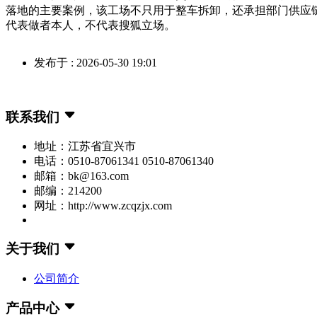
落地的主要案例，该工场不只用于整车拆卸，还承担部门供应
代表做者本人，不代表搜狐立场。
发布于 : 2026-05-30 19:01
联系我们
地址：江苏省宜兴市
电话：0510-87061341 0510-87061340
邮箱：bk@163.com
邮编：214200
网址：http://www.zcqzjx.com
关于我们
公司简介
产品中心