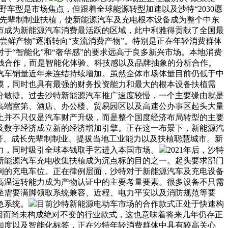
野车型是市场焦点，但跟着全球能源转型加速以及沙特“2030愿
及先辈制制业扶植，使新能源汽车及充电根本设备成为整个中东
市成为新能源汽车消费最活跃的区域，此中利雅得贡献了全国最
鲜产物”逐渐转向“支流消费产物”。特别是正在年轻消费群体
于“智能化”和“奢华感”的要求远高于良多新兴市场。本地消费
钱合作，而是智能化体验、科技感以及品牌抽象的分析合作。
汽车销量近年来连结持续增加。虽然全体市场体量目前仍低于中
模，同时也具有最强的财务投资能力和最大的根本设备扶植需
分敏捷。过去沙特新能源汽车推广速度较慢，一个主要缘由就是
、高端室第、酒店、办公楼、贸易园区以及高速公办事区起头大量
上并不只仅是汽车财产升级，而是整个国度经济布局转型的主要
及数字经济成立新的经济增加引擎。正在这一布景下，新能源汽
经济、成长先辈制制业、提拔当地工业能力以及扶植聪慧城市。新
力，同时吸引全球本钱取手艺进入本国市场。
2021年后，沙特
新能源汽车充电收集扶植成为沉点标的目的之一。起头要求部门
例的充电车位。正在律例层面，沙特对于新能源汽车及充电设备
高温运转能力成为产物认证中的主要考量要素。很多设备不只需
坐需要满脚领取系统兼容、近程、电力平安以及消防规范等要
急系统。
目前沙特新能源电动车市场的合作款式正处于快速构
因而尚未构成绝对不变的行业款式，这也意味着将来几年仍存正
知度以及智能化标签，正在沙特年轻消费群体中具有较高关心