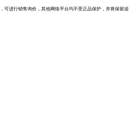
旗舰店，可进行销售询价，其他网络平台均不受正品保护，并将保留追