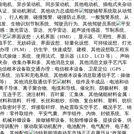
毂电机、异步策动机、同步策动机、其他电动机、插电式夹杂动
认证、策动机测试、其他动力总成组件
驾驶辅帮系统取从动驾
W）、行人检测、碰撞预警、碰撞防止系统、一般预警系统、从
阐发、生物识别节制系统、驾驶员行为、其他驾驶员系统
平安
艺取传感：激光雷达、雷达、光学雷达、超声波传感器、节制系统、
手艺
界面设想：人机界面（HMI）、显示器、可用性、界面、
戴手艺、无妨碍设、界面设想、轻量化设想、可持续设想、灯光
办理（PLM）、仿生学、快速成型、建模、其他设想取工程东
式操做：系统、使用法式、显示器（LED， LCD 等）、声响
和夹杂、收集办事和多、其他消息文娱、其他消息文娱手艺汽车
电信根本设备取交通办理：电信根本设备、卫星定位（GPS，
车办理系统、泊车和充电系统、其他根本设备消息取通信手艺：操做
th等）、其他消息取通信手艺
材料、组件及半成品：电池和动
离子导体、离子聚合物、电缆和导线、催化剂、阴极材料、接
、互连手艺、浇注材料、百叶窗、汇集体、其他储能材料金属：
材料和填料、纤维、长丝和粗纱、织物、复合材料、塑料、纺织
合取密封手艺、焊接取钎焊、热处置取实空手艺、概况手艺、纳
组件：零件取组件、平安气囊、声学组件、内饰、封锁系统、车
、机械补缀设备、操做辅帮设备、轮胎维修设备、提拔设备、供
援培训配件：驱动取策动机配件、电池配件、电气配件、电子配
设备、其他配件
沙特新能源电动车市场正正在履历从“政策驱