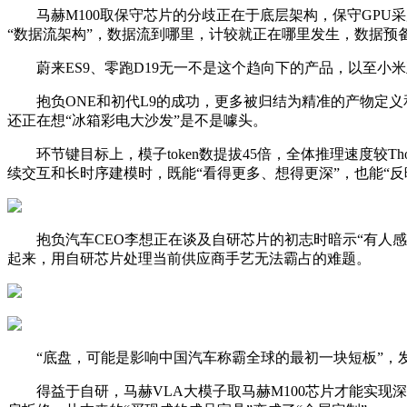
马赫M100取保守芯片的分歧正在于底层架构，保守GPU采
“数据流架构”，数据流到哪里，计较就正在哪里发生，数据预
蔚来ES9、零跑D19无一不是这个趋向下的产品，以至小米正
抱负ONE和初代L9的成功，更多被归结为精准的产物定义
还正在想“冰箱彩电大沙发”是不是噱头。
环节键目标上，模子token数提拔45倍，全体推理速度较Thor平台
续交互和长时序建模时，既能“看得更多、想得更深”，也能“反
抱负汽车CEO李想正在谈及自研芯片的初志时暗示“有人感
起来，用自研芯片处理当前供应商手艺无法霸占的难题。
“底盘，可能是影响中国汽车称霸全球的最初一块短板”，发
得益于自研，马赫VLA大模子取马赫M100芯片才能实现