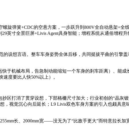
弹簧+CDC的空悬方案，一步跃升到800V全自动悬架+全线控
29英寸全景巨屏+Livis Agent具身智能；增程系统从通俗增
范的设想言语。整车车身姿势全体后移，共同挺拔平曲的引擎盖
于机械布局，告急制动能缩短一个车身的刹车距离）、能成长
映速度要比人快50%以上）。
区打消了贯穿设想，下部格栅尺寸加大；行业初创的“晶灰镀
视觉沉心向后延长；L9 Livis双色车身方案的引入也颇具意味
5mm长、2000mm宽——没无为了“比敌手更大”而特意拉长
。