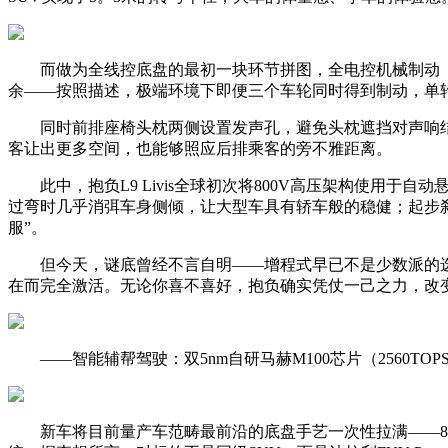
而做为全线控底盘的最初一块环节拼图，全电控机械制动（E
余——按照描述，极端环境下即便三个车轮同时得到制动，单
同时前排座椅头枕两侧设置发声孔，避免头枕遮挡对声响结
客让出更多空间，也能够照应后排乘客的旁不雅距离。
此中，抱负L9 Livis全球初次将800V高压架构使用于自
过弯时几乎消弭车身侧倾，让大型车具有轿车般的稳健；起步刹
服”。
但今天，谜底曾经不言自明——增程式早已不是少数派的选择
在而完全激活。无论你喜不喜好，抱负确实凭仗一己之力，改
——智能辅帮驾驶：双5nm自研马赫M100芯片（2560TOPS
新车将目前量产车范畴最前沿的底盘手艺一次性拉满——800