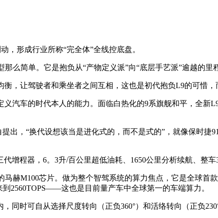
动，形成行业所称“完全体”全线控底盘。
么简单。它是抱负从“产物定义派”向“底层手艺派”逾越的里
让驾驶者和乘坐者之间互相，这也是初代抱负L9的可惜，而4年后
义汽车的时代本人的能力。面临白热化的9系旗舰和平，全新L9
明白提出，“换代设想该当是进化式的，而不是式的”，就像保时捷
增程器，6。3升/百公里超低油耗、1650公里分析续航、整车
赫M100芯片。做为整个智驾系统的算力焦点，它是全球首款
算力来到2560TOPS——这也是目前量产车中全球第一的车端算力。
时可自从选择尺度转向（正负360°）和活络转向（正负230°
。