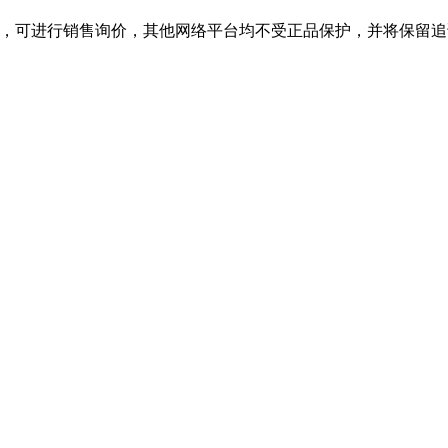
旗舰店，可进行销售询价，其他网络平台均不受正品保护，并将保留追