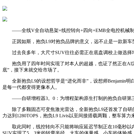
——全线V全自动悬架+线控转向+四向+EMB全电控机械制
正因如斯，抱负L9对抱负品牌的意义，远不止是一款新车型那
过去良多年，大尺寸SUV往往必需正在底盘调校上做选择均衡，
抱负用了四年时间实现了对本人的超越，也证了然正在AI定
底”，接下来就交给市场了。
全新抱负L9的设想哲学是“进化而非”，设想师Benjamin
是每一代都变得更像本人。
——自研增程器3。0：为增程架构原生打制的抱负自研第三代
除了多颗固态可变焦激光雷达，全新抱负L9还首发了自研的马
力达到1280TOPS，抱负L9 Livis以至间接搭载两颗，整车
取此同时，线控转向不只能将响应延迟节制正在10毫秒以内，同
SUV实现了5。3米的转弯半径，大车的体量感、小车的体验感