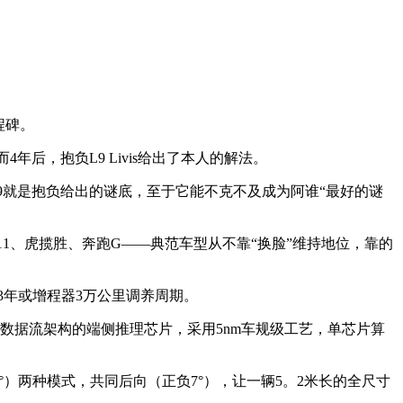
程碑。
，抱负L9 Livis给出了本人的解法。
就是抱负给出的谜底，至于它能不克不及成为阿谁“最好的谜
911、虎揽胜、奔跑G——典范车型从不靠“换脸”维持地位，靠的
3年或增程器3万公里调养周期。
数据流架构的端侧推理芯片，采用5nm车规级工艺，单芯片算
）两种模式，共同后向（正负7°），让一辆5。2米长的全尺寸